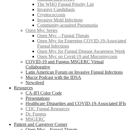
The WHO Fungal Priority List
Invasive Candidiasis
Cryptococcosis
Invasive Mold Infections
Community-acquired Pneumonia
Open Myc Series
Open Myc – Fungal Threats
Open Myc for Emerging COVID-19-Associated
Fungal Infections
Open Myc for Fungal Disease Awareness Week
Open Myc on Covid-19 and Mucormycosis
COVID-19 and Fungus MSGERC Virtual
Collaborative
Latin American Forum on Invasive Fungal Infections
Mucor Podcast with the IDSA
Newsfeed
Resources
CA-IFI Color Code
Presentations
Healthcare Disparities and COVID-19-Associated IFIs
CDC Fungal Resources
Dr. Fungus
MSGERC
Patient and Caregiver Corner
Open Myc – Fungal Threats