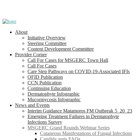
About
Initiative Overview
Steering Committee
Content Development Committee
Provider Corner
Call For Cases for MSGERC Town Hall
Call For Cases
Care Step Pathways on COVID-19-Associated IFIs
OFID Publication
CCN Publication
Continuing Education
Dermatophyte Infographic
Mucormycosis Infographic
News and Events
Interim Guidance Matamoros FM Outbreak 5_20_23
Emerging Treatment Failures in Dermatophyte
Infections Survey
MSGERC Grand Rounds Webinar Series
Cutaneous Manifestations of Fungal Infections
Candida auris FAQs