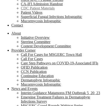
CA-IFI Admission Handout
CDC Patient Materials
Patient Videos
Superficial Fungal Infections Infographic
Mucormycosis Infographic
Contact
About
Initiative Overview
Steering Committee
Content Development Committee
Provider Corner
Call For Cases for MSGERC Town Hall
Call For Cases
Care Step Pathways on COVID-19-Associated IFIs
OFID Publication
CCN Publication
Continuing Education
Dermatophyte Infographic
Mucormycosis Infographic
News and Events
Interim Guidance Matamoros FM Outbreak 5_20_23
Emerging Treatment Failures in Dermatophyte
Infections Survey
MSGERC Grand Rounds Webinar Series